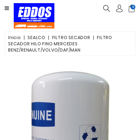
CATEGORY
0
INSUMOS
PARTES
Inicio
SEALCO
FILTRO SECADOR
FILTRO
SECADOR HILO FINO MERCEDES
FILTROS
BENZ/RENAULT/VOLVO/DAF/MAN
CORREAS
FRENOS
VALVULAS
OTROS