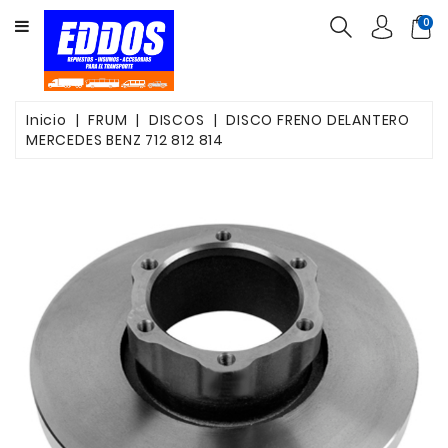
CATEGORY
0
INSUMOS
PARTES
Inicio
FRUM
DISCOS
DISCO FRENO DELANTERO
MERCEDES BENZ 712 812 814
FILTROS
CORREAS
FRENOS
VALVULAS
OTROS