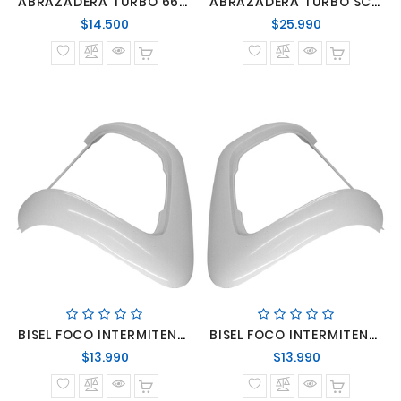
ABRAZADERA TURBO 66-77 MM
ABRAZADERA TURBO SCANIA S4 S5 PGR/PGRT
Precio
Precio
$14.500
$25.990
normal
normal
BISEL FOCO INTERMITENTE DELANTERO DERECHO MERCEDES BENZ L1618
BISEL FOCO INTERMITENTE DELANTERO IZQUIERDO MERCEDES BENZ L1618
Precio
Precio
$13.990
$13.990
normal
normal