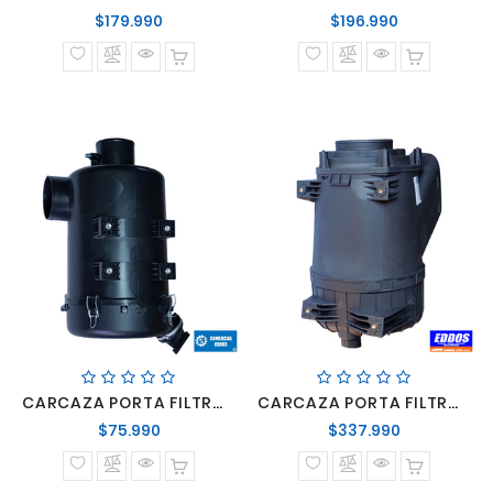
Precio
Precio
$179.990
$196.990
normal
normal
CARCAZA PORTA FILTRO AIRE MERCEDES LO916 ACCELO 915
CARCAZA PORTA FILTRO AIRE SCANIA PGRS SERIE 6/7
Precio
Precio
$75.990
$337.990
normal
normal