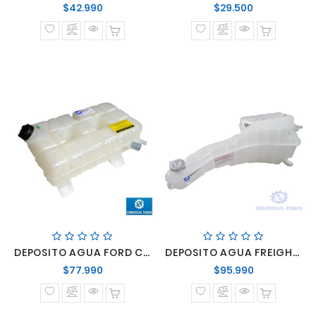
Precio
Precio
$42.990
$29.500
normal
normal
DEPOSITO AGUA FORD CARGO ISB 4.5 / ISB 6.7 / ISL 8.9 2012-2016
DEPOSITO AGUA FREIGHTLINER M2
Precio
Precio
$77.990
$95.990
normal
normal