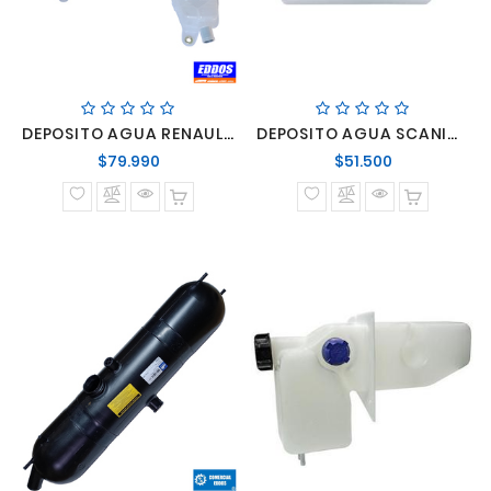
DEPOSITO AGUA RENAULT/DAF/VOLVO FL LINEA VM 210/220/240/260/270 EURO 6
DEPOSITO AGUA SCANIA 113-112
Precio
Precio
$79.990
$51.500
normal
normal