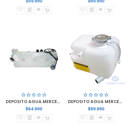
Precio
Precio
$59.990
$69.990
normal
normal
DEPOSITO AGUA MERCEDES BENZ O400 - O500
DEPOSITO AGUA MERCEDES BENZ OM-904 LO-914/LO-915
Precio
Precio
$64.990
$69.990
normal
normal